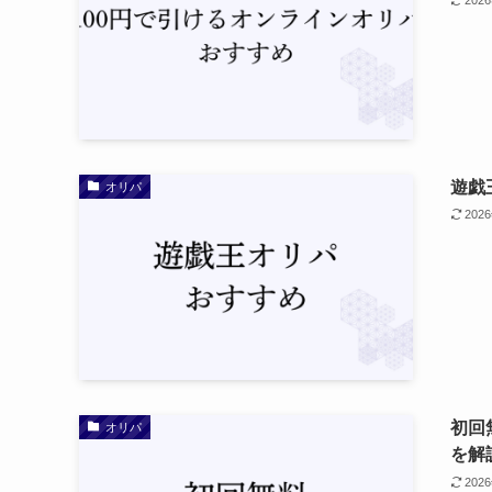
遊戯
オリパ
202
初回
オリパ
を解
202