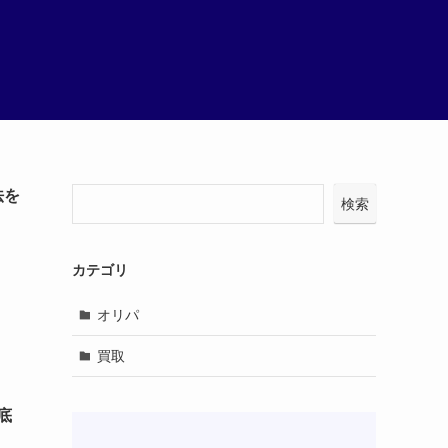
法を
検索
カテゴリ
オリパ
買取
底