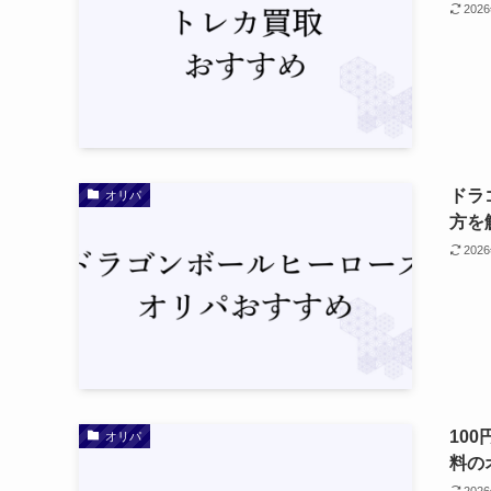
202
ドラ
オリパ
方を
202
10
オリパ
料の
202