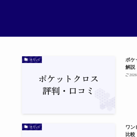
ポケ
オリパ
解説
202
ワン
オリパ
比較