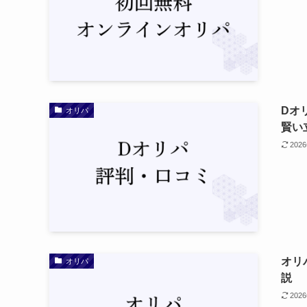
Dオ
オリパ
賢い
202
オリ
オリパ
説
202