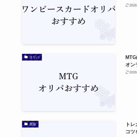
202
MT
オリパ
オン
202
トレ
買取
コツ